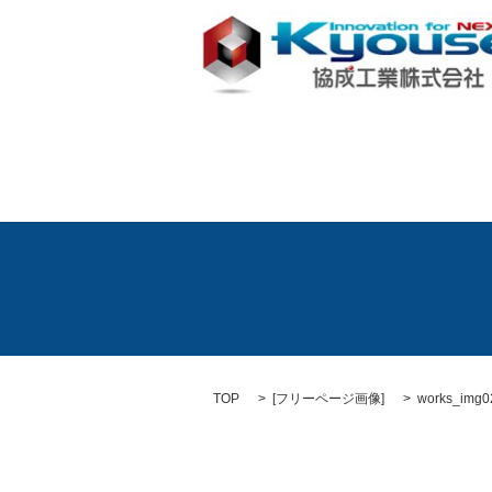
TOP
[
フリーページ画像
]
works_img0