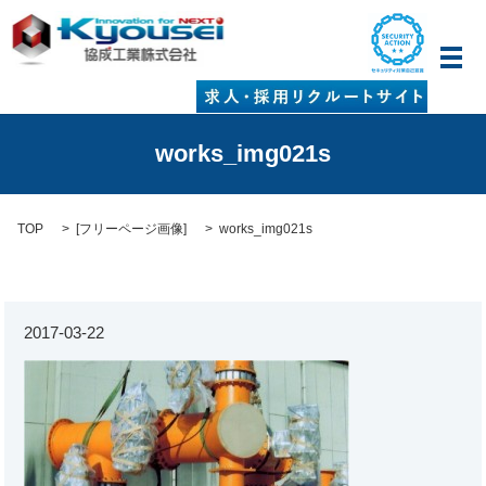
メ
works_img021s
TOP
[
フリーページ画像
]
works_img021s
2017-03-22