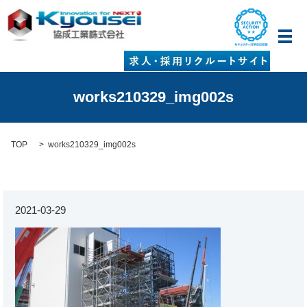
メ
works210329_img002s
TOP
works210329_img002s
2021-03-29